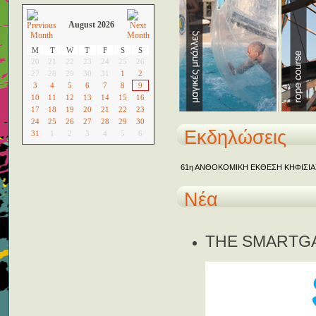
August 2026
M
T
W
T
F
S
S
20
21
22
23
24
25
26
27
28
29
30
31
1
2
3
4
5
6
7
8
9
10
11
12
13
14
15
16
17
18
19
20
21
22
23
24
25
26
27
28
29
30
Εκδηλώσεις
31
1
2
3
4
5
6
61η ΑΝΘΟΚΟΜΙΚΗ ΕΚΘΕΣΗ ΚΗΦΙΣΙΑ
Νέα
THE SMARTG