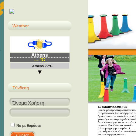
Weather
Athens
--- °C
Athens ??°C
Σύνδεση
Να με θυμάσαι