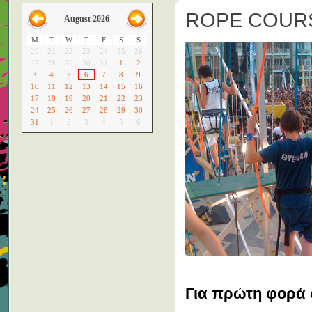
ROPE COUR
August 2026
M
T
W
T
F
S
S
20
21
22
23
24
25
26
27
28
29
30
31
1
2
3
4
5
6
7
8
9
10
11
12
13
14
15
16
17
18
19
20
21
22
23
24
25
26
27
28
29
30
31
1
2
3
4
5
6
Για πρώτη φορά 