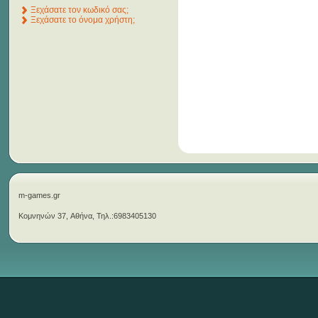
Ξεχάσατε τον κωδικό σας;
Ξεχάσατε το όνομα χρήστη;
m-games.gr
Κομνηνών 37, Αθήνα, Τηλ.:6983405130