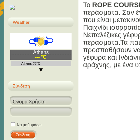
To
ROPE COURS
περάσματα. Σαν 
που είναι μετακινο
Weather
Παιχνίδι ισορροπία
Νεπαλέζικες γέφ
περασματα.Τα παι
προσπαθήσουν να 
Athens
γέφυρα και Ινδιάν
--- °C
αράχνης, με ένα 
Athens ??°C
Σύνδεση
Να με θυμάσαι