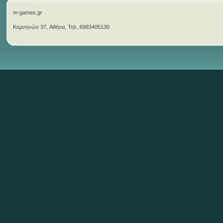
m-games.gr
Κομνηνών 37, Αθήνα, Τηλ.:6983405130