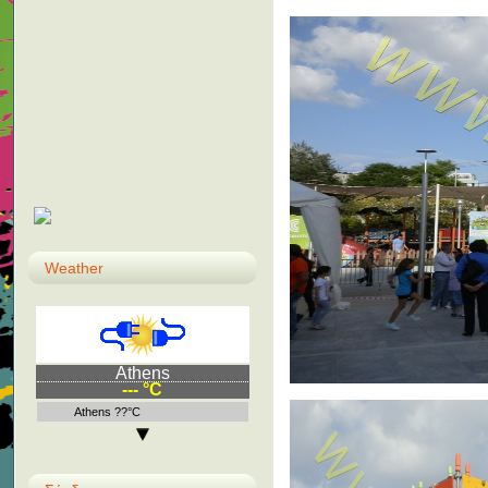
Weather
Athens
--- °C
Athens ??°C