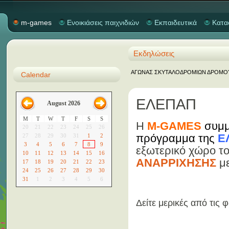
m-games
Ενοικιάσεις παιχνιδιών
Εκπαιδευτικά
Κατα
Εκδηλώσεις
ΑΓΩΝΑΣ ΣΚΥΤΑΛΟΔΡΟΜΙΩΝ ΔΡΟΜΟΥ "M
Calendar
ΕΛΕΠΑΠ
August 2026
M
T
W
T
F
S
S
H
M-GAMES
συμμ
20
21
22
23
24
25
26
πρόγραμμα της
Ε
27
28
29
30
31
1
2
3
4
5
6
7
8
9
εξωτερικό χώρο τ
10
11
12
13
14
15
16
ΑΝΑΡΡΙΧΗΣΗΣ
μ
17
18
19
20
21
22
23
24
25
26
27
28
29
30
31
1
2
3
4
5
6
Δείτε μερικές από τις 